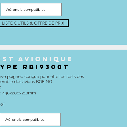
LISTE OUTILS & OFFRE DE PRIX
est AVIONIque
YPE RBI9300T
ative poignée conçue pour être les tests des
nsemble des avions BOEING
9
h : 490x200x210mm
00T