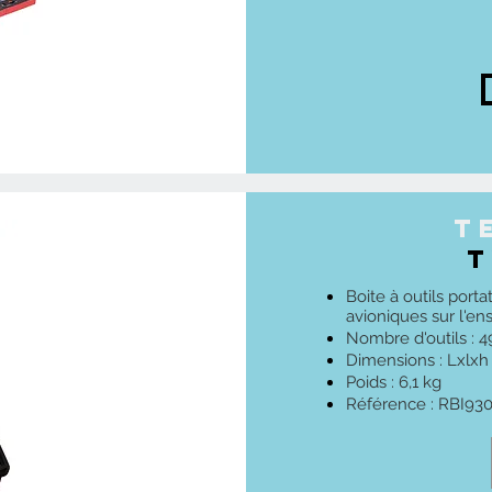
t
T
Boite à outils port
avioniques sur l'e
Nombre d'outils : 4
Dimensions : Lxlx
Poids : 6,1 kg
Référence : RBI93