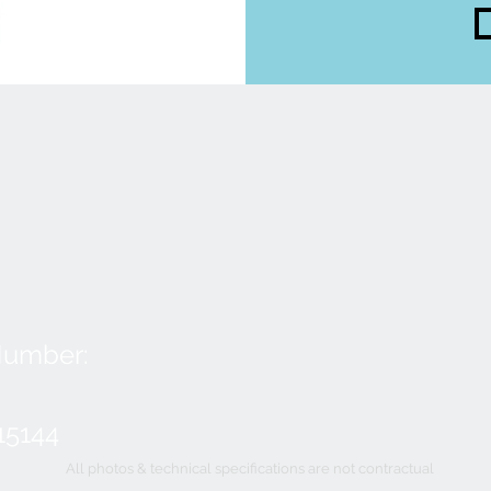
Number:
15144
All photos & technical specifications are not contractual