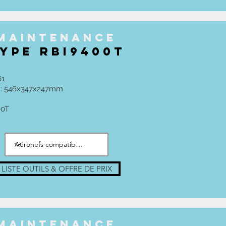
maintenance
YPE RBI9400t
61
h : 546x347x247mm
00T
LISTE OUTILS & OFFRE DE PRIX
maintenance