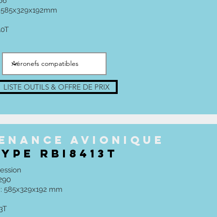
66
 : 585x329x192mm
50T
LISTE OUTILS & OFFRE DE PRIX
enance AVIONIque
TYPE RBI8413T
ession
 290
h : 585x329x192 mm
3T