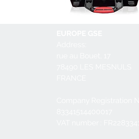
EUROPE GSE
Address:
rue au Bouet, 17
78490 LES MESNULS
FRANCE
Company Registration 
83341514400017
VAT number : FR228334