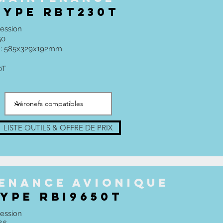
TYPE RBT230T
ression
50
h : 585x329x192mm
0T
LISTE OUTILS & OFFRE DE PRIX
enance AVIONIque
YPE RBI9650T
ession