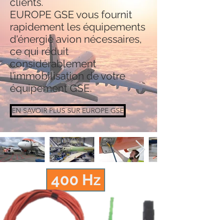
clients.
EUROPE GSE vous fournit
rapidement les équipements
d'énergie avion nécessaires,
ce qui réduit
considérablement
l’immobilisation de votre
équipement GSE.
EN SAVOIR PLUS SUR EUROPE GSE
400 Hz