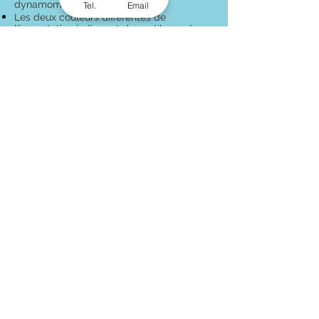
dynamométriques.
Tel.
Email
Les deux couleurs différentes de
l'incrustation indiquent des outils perdus
sur place et rendent le contrôle des outils
beaucoup plus rapide, plus facile et plus
sûr.
Ce kit est disponible dans un boîtier de
style différent (référence RBT260TDR)
Nombre d'outils 73
Dimensions Lxlxh : 630x500x305mm
Référence : RBT260T
Mesure impériale
EN SAVOIR PLUS